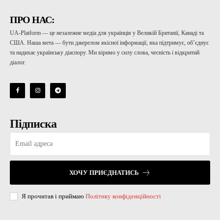
ПРО НАС:
UA-Platform — це незалежне медіа для українців у Великій Британії, Канаді та
США. Наша мета — бути джерелом якісної інформації, яка підтримує, об’єднує
та надихає українську діаспору. Ми віримо у силу слова, чесність і відкритий
діалог.
Підписка
ХОЧУ ПРИЄДНАТИСЬ
Я прочитав і приймаю
Політику конфіденційності