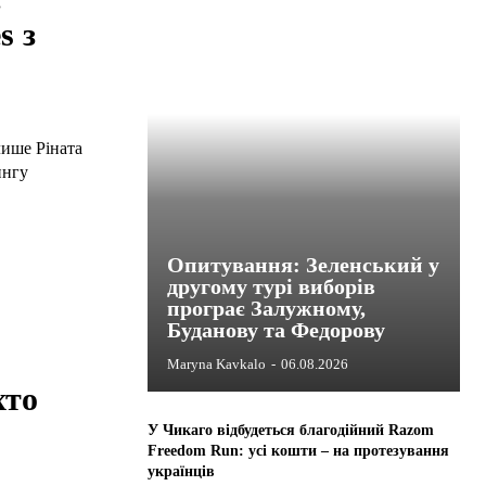
s з
лише Ріната
ингу
Опитування: Зеленський у
другому турі виборів
програє Залужному,
Буданову та Федорову
Maryna Kavkalo
-
06.08.2026
хто
У Чикаго відбудеться благодійний Razom
Freedom Run: усі кошти – на протезування
українців