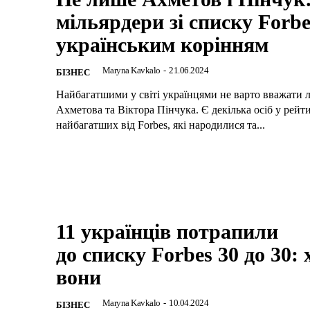
мільярдери зі списку Forbe
українським корінням
Maryna Kavkalo
-
21.06.2024
БІЗНЕС
Найбагатшими у світі українцями не варто вважати 
Ахметова та Віктора Пінчука. Є декілька осіб у рейт
найбагатших від Forbes, які народилися та...
11 українців потрапили
до списку Forbes 30 до 30: 
вони
Maryna Kavkalo
-
10.04.2024
БІЗНЕС