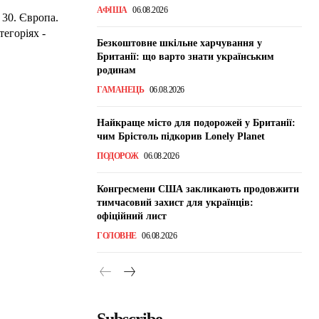
АФІША
06.08.2026
 30. Європа.
тегоріях -
Безкоштовне шкільне харчування у
Британії: що варто знати українським
родинам
ГАМАНЕЦЬ
06.08.2026
Найкраще місто для подорожей у Британії:
чим Брістоль підкорив Lonely Planet
ПОДОРОЖ
06.08.2026
Конгресмени США закликають продовжити
тимчасовий захист для українців:
офіційний лист
ГОЛОВНЕ
06.08.2026