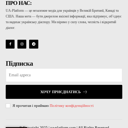
ПРО НАС:
UA-Platform — це незалежне медіа для українців у Великій Британії, Канаді та
США. Наша мета — бути джерелом якісної інформації, яка підтримує, об’єднує
та надихає українську діаспору. Ми віримо у силу слова, чесність і відкритий
діалог.
Підписка
ХОЧУ ПРИЄДНАТИСЬ
Я прочитав і приймаю
Політику конфіденційності
© Copyright 2025 | ua-platform.com | All Rights Reserved