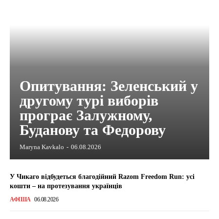
Опитування: Зеленський у
другому турі виборів
програє Залужному,
Буданову та Федорову
Maryna Kavkalo
-
06.08.2026
У Чикаго відбудеться благодійний Razom Freedom Run: усі
кошти – на протезування українців
АФІША
06.08.2026