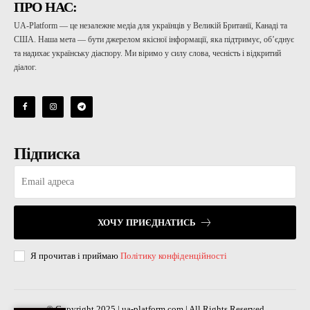
ПРО НАС:
UA-Platform — це незалежне медіа для українців у Великій Британії, Канаді та
США. Наша мета — бути джерелом якісної інформації, яка підтримує, об’єднує
та надихає українську діаспору. Ми віримо у силу слова, чесність і відкритий
діалог.
Підписка
ХОЧУ ПРИЄДНАТИСЬ
Я прочитав і приймаю
Політику конфіденційності
© Copyright 2025 | ua-platform.com | All Rights Reserved