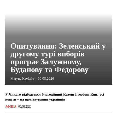
Опитування: Зеленський у
другому турі виборів
програє Залужному,
Буданову та Федорову
Maryna Kavkalo
-
06.08.2026
У Чикаго відбудеться благодійний Razom Freedom Run: усі
кошти – на протезування українців
АФІША
06.08.2026