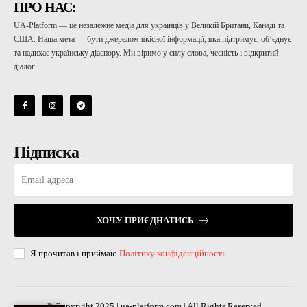
ПРО НАС:
UA-Platform — це незалежне медіа для українців у Великій Британії, Канаді та
США. Наша мета — бути джерелом якісної інформації, яка підтримує, об’єднує
та надихає українську діаспору. Ми віримо у силу слова, чесність і відкритий
діалог.
Підписка
ХОЧУ ПРИЄДНАТИСЬ
Я прочитав і приймаю
Політику конфіденційності
© Copyright 2025 | ua-platform.com | All Rights Reserved