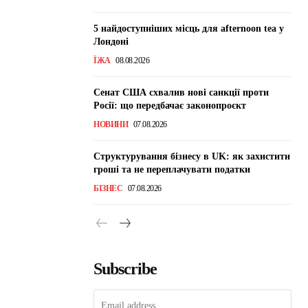
5 найдоступніших місць для afternoon tea у
Лондоні
ЇЖА
08.08.2026
Сенат США схвалив нові санкції проти
Росії: що передбачає законопроєкт
НОВИНИ
07.08.2026
Структурування бізнесу в UK: як захистити
гроші та не переплачувати податки
БІЗНЕС
07.08.2026
Subscribe