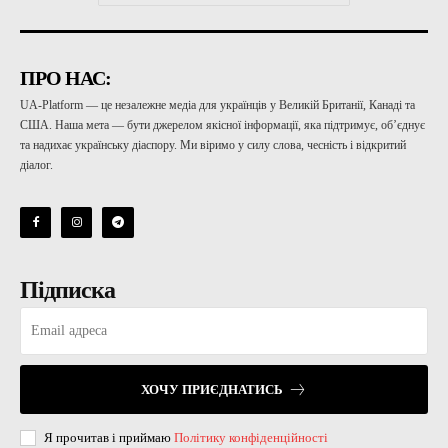
ПРО НАС:
UA-Platform — це незалежне медіа для українців у Великій Британії, Канаді та
США. Наша мета — бути джерелом якісної інформації, яка підтримує, об’єднує
та надихає українську діаспору. Ми віримо у силу слова, чесність і відкритий
діалог.
Підписка
ХОЧУ ПРИЄДНАТИСЬ
Я прочитав і приймаю
Політику конфіденційності