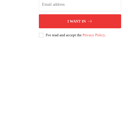
I WANT IN
I've read and accept the
Privacy Policy
.