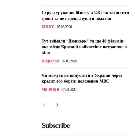
Структурування бізнесу в UK: як захистити
гроші та не переплачувати податки
БІЗНЕС
07.08.2026
Тут знімали “Дюнкерк” та ще 40 фільмів:
яке місце Британії найчастіше потрапляє в
кіно
ПОДОРОЖ
07.08.2026
Чи можуть не випустити з України через
кредит або борги: пояснення МВС
МІГРАЦІЯ
07.08.2026
Subscribe