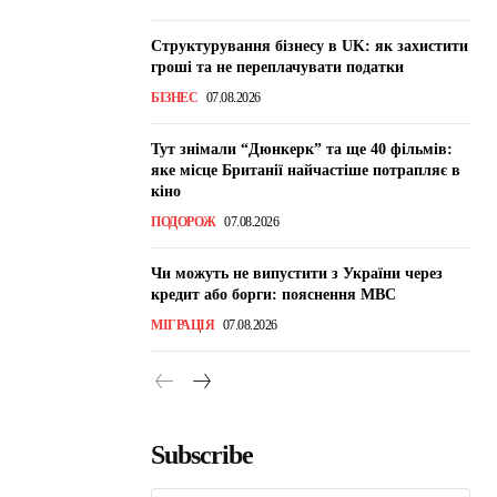
Структурування бізнесу в UK: як захистити
гроші та не переплачувати податки
БІЗНЕС
07.08.2026
Тут знімали “Дюнкерк” та ще 40 фільмів:
яке місце Британії найчастіше потрапляє в
кіно
ПОДОРОЖ
07.08.2026
Чи можуть не випустити з України через
кредит або борги: пояснення МВС
МІГРАЦІЯ
07.08.2026
Subscribe