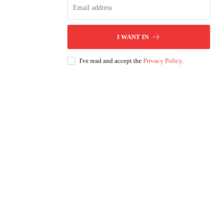
I WANT IN
I've read and accept the
Privacy Policy
.