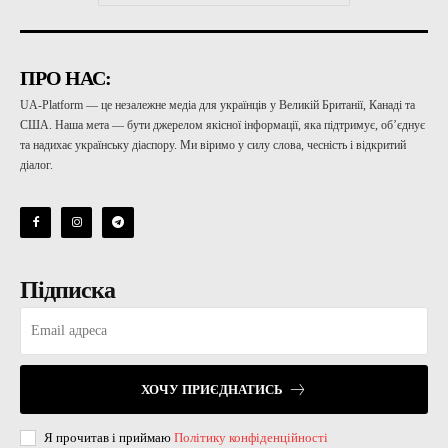
ПРО НАС:
UA-Platform — це незалежне медіа для українців у Великій Британії, Канаді та
США. Наша мета — бути джерелом якісної інформації, яка підтримує, об’єднує
та надихає українську діаспору. Ми віримо у силу слова, чесність і відкритий
діалог.
Підписка
ХОЧУ ПРИЄДНАТИСЬ
Я прочитав і приймаю
Політику конфіденційності