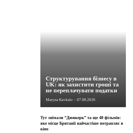
Структурування бізнесу в
UK: як захистити гроші та
не переплачувати податки
Maryna Kavkalo
-
07.08.2026
Тут знімали “Дюнкерк” та ще 40 фільмів:
яке місце Британії найчастіше потрапляє в
кіно