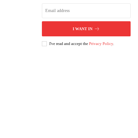
I WANT IN
I've read and accept the
Privacy Policy
.