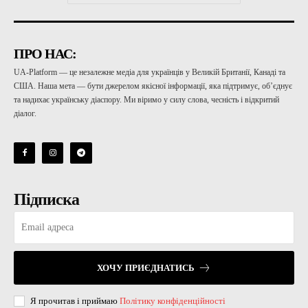
ПРО НАС:
UA-Platform — це незалежне медіа для українців у Великій Британії, Канаді та
США. Наша мета — бути джерелом якісної інформації, яка підтримує, об’єднує
та надихає українську діаспору. Ми віримо у силу слова, чесність і відкритий
діалог.
Підписка
ХОЧУ ПРИЄДНАТИСЬ
Я прочитав і приймаю
Політику конфіденційності