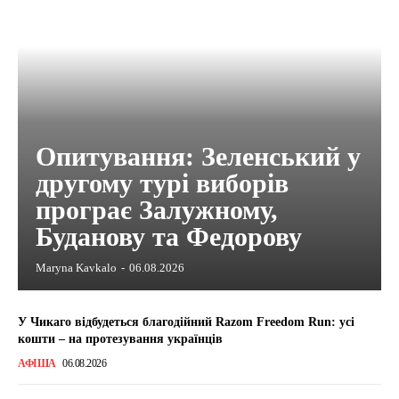
Опитування: Зеленський у
другому турі виборів
програє Залужному,
Буданову та Федорову
Maryna Kavkalo
-
06.08.2026
У Чикаго відбудеться благодійний Razom Freedom Run: усі
кошти – на протезування українців
АФІША
06.08.2026