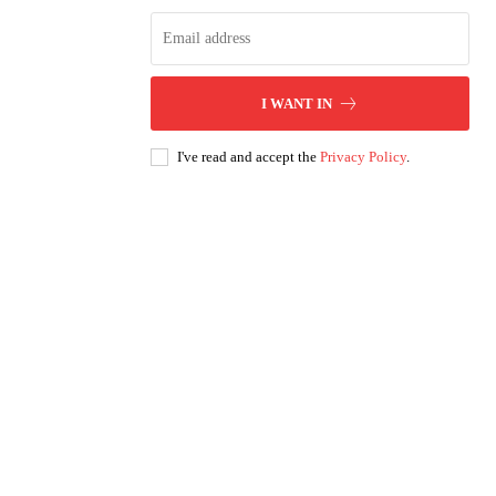
I WANT IN
I've read and accept the
Privacy Policy
.