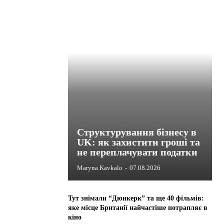
Структурування бізнесу в
UK: як захистити гроші та
не переплачувати податки
Maryna Kavkalo
-
07.08.2026
Тут знімали “Дюнкерк” та ще 40 фільмів:
яке місце Британії найчастіше потрапляє в
кіно