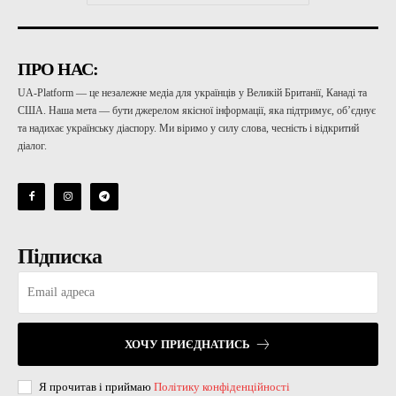
ПРО НАС:
UA-Platform — це незалежне медіа для українців у Великій Британії, Канаді та
США. Наша мета — бути джерелом якісної інформації, яка підтримує, об’єднує
та надихає українську діаспору. Ми віримо у силу слова, чесність і відкритий
діалог.
Підписка
ХОЧУ ПРИЄДНАТИСЬ
Я прочитав і приймаю
Політику конфіденційності