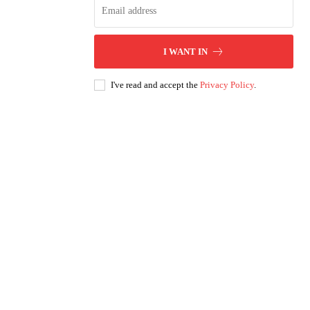
I WANT IN
I've read and accept the
Privacy Policy
.