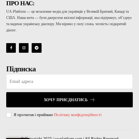
ПРО НАС:
UA-Platform — це незалежне медіа для українців у Великій Британії, Канаді та
США. Наша мета — бути джерелом якісної інформації, яка підтримує, об’єднує
та надихає українську діаспору. Ми віримо у силу слова, чесність і відкритий
діалог.
Підписка
ХОЧУ ПРИЄДНАТИСЬ
Я прочитав і приймаю
Політику конфіденційності
© Copyright 2025 | ua-platform.com | All Rights Reserved