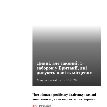
Дивні, але законні: 5
заборон у Британії, які
дивують навіть місцевих
Maryna Kavkalo
-
05.08.2026
Чим збивати російську балістику: західні
аналітики оцінили варіанти для України
ЗМІ
05.08.2026