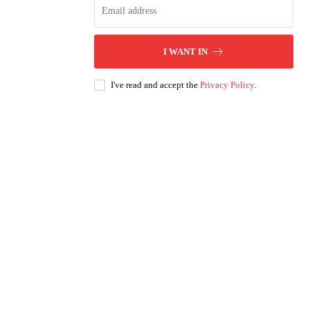
I WANT IN
I've read and accept the
Privacy Policy
.