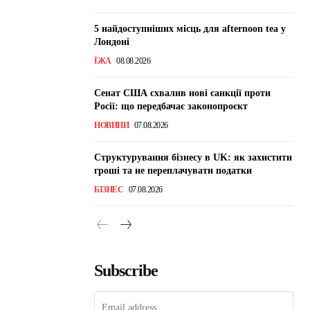
5 найдоступніших місць для afternoon tea у
Лондоні
ЇЖА
08.08.2026
Сенат США схвалив нові санкції проти
Росії: що передбачає законопроєкт
НОВИНИ
07.08.2026
Структурування бізнесу в UK: як захистити
гроші та не переплачувати податки
БІЗНЕС
07.08.2026
Subscribe