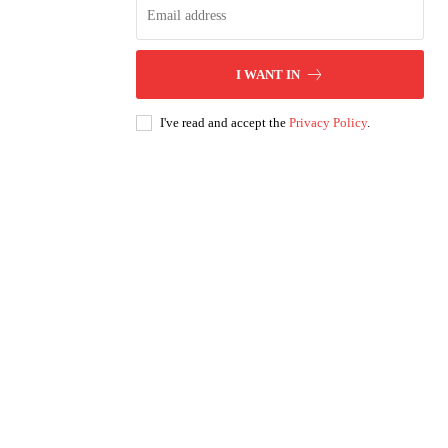
I WANT IN
I've read and accept the
Privacy Policy
.