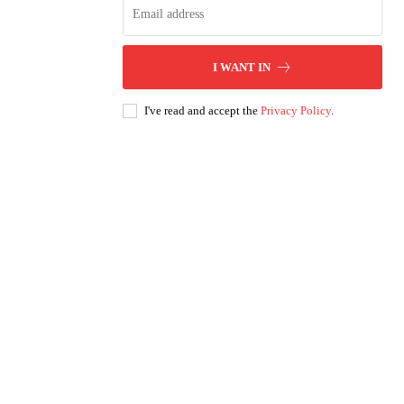
I WANT IN
I've read and accept the
Privacy Policy
.