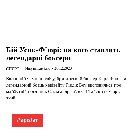
Бій Усик-Ф`юрі: на кого ставлять
легендарні боксери
Maryna Kavkalo
-
26.12.2023
CПОРТ
Колишній чемпіон світу, британський боксер Карл Фроч та
легендарний боєць хевівейту Ріддік Боу висловились про
майбутній поєдинок Олександра Усика і Тайсона Ф’юрі,
який...
Popular