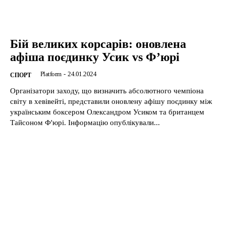
Бій великих корсарів: оновлена
афіша поєдинку Усик vs Ф’юрі
Platform
-
24.01.2024
CПОРТ
Організатори заходу, що визначить абсолютного чемпіона
світу в хевівейті, представили оновлену афішу поєдинку між
українським боксером Олександром Усиком та британцем
Тайсоном Ф'юрі. Інформацію опублікували...