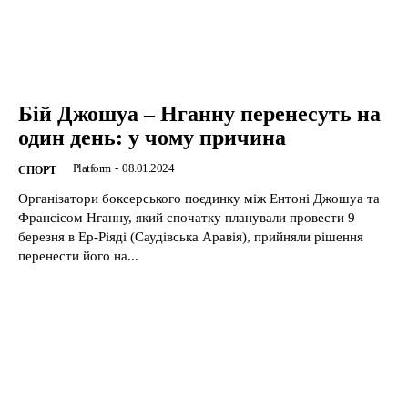
Бій Джошуа – Нганну перенесуть на
один день: у чому причина
Platform
-
08.01.2024
CПОРТ
Організатори боксерського поєдинку між Ентоні Джошуа та
Франсісом Нганну, який спочатку планували провести 9
березня в Ер-Ріяді (Саудівська Аравія), прийняли рішення
перенести його на...