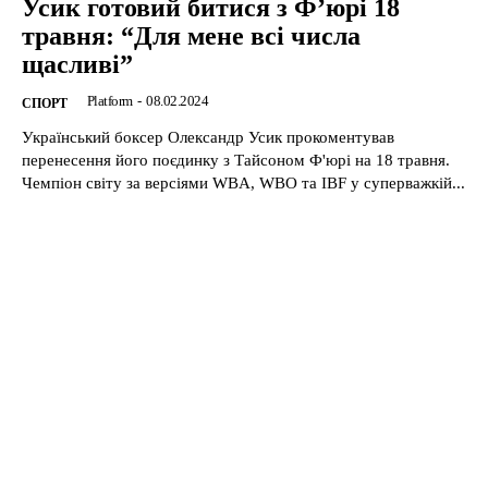
Усик готовий битися з Ф’юрі 18
травня: “Для мене всі числа
щасливі”
Platform
-
08.02.2024
CПОРТ
Український боксер Олександр Усик прокоментував
перенесення його поєдинку з Тайсоном Ф'юрі на 18 травня.
Чемпіон світу за версіями WBA, WBO та IBF у суперважкій...