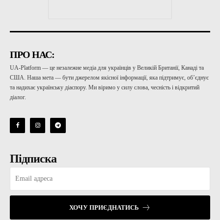
ПРО НАС:
UA-Platform — це незалежне медіа для українців у Великій Британії, Канаді та
США. Наша мета — бути джерелом якісної інформації, яка підтримує, об’єднує
та надихає українську діаспору. Ми віримо у силу слова, чесність і відкритий
діалог.
Підписка
ХОЧУ ПРИЄДНАТИСЬ