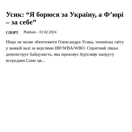
Усик: “Я борюся за Україну, а Ф’юрі
– за себе”
Platform
-
01.02.2024
CПОРТ
Ніщо не може збентежити Олександра Усика, чемпіона світу
у важкій вазі за версіями IBF/WBA/WBO. Спритний лівша
демонструє байдужість, яка приховує бурхливу напругу
всередині.Саме ця...