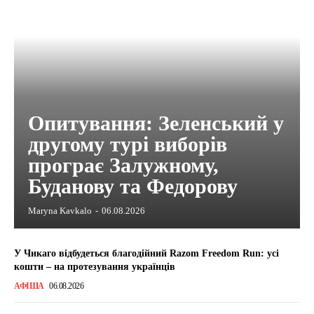
Опитування: Зеленський у
другому турі виборів
програє Залужному,
Буданову та Федорову
Maryna Kavkalo
-
06.08.2026
У Чикаго відбудеться благодійний Razom Freedom Run: усі
кошти – на протезування українців
АФІША
06.08.2026