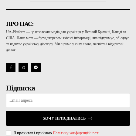
ПРО НАС:
UA-Platform — це незалежне медіа для українців у Великій Британії, Канаді та
США. Наша мета — бути джерелом якісної інформації, яка підтримує, об’єднує
та надихає українську діаспору. Ми віримо у силу слова, чесність і відкритий
діалог.
Підписка
ХОЧУ ПРИЄДНАТИСЬ
Я прочитав і приймаю
Політику конфіденційності