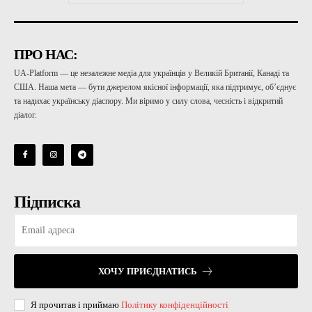
ПРО НАС:
UA-Platform — це незалежне медіа для українців у Великій Британії, Канаді та
США. Наша мета — бути джерелом якісної інформації, яка підтримує, об’єднує
та надихає українську діаспору. Ми віримо у силу слова, чесність і відкритий
діалог.
Підписка
ХОЧУ ПРИЄДНАТИСЬ
Я прочитав і приймаю
Політику конфіденційності