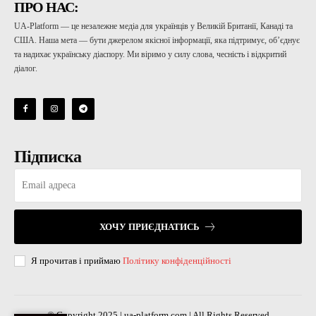
ПРО НАС:
UA-Platform — це незалежне медіа для українців у Великій Британії, Канаді та
США. Наша мета — бути джерелом якісної інформації, яка підтримує, об’єднує
та надихає українську діаспору. Ми віримо у силу слова, чесність і відкритий
діалог.
Підписка
ХОЧУ ПРИЄДНАТИСЬ
Я прочитав і приймаю
Політику конфіденційності
© Copyright 2025 | ua-platform.com | All Rights Reserved