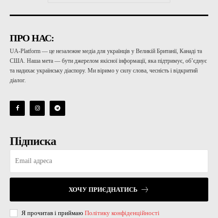
ПРО НАС:
UA-Platform — це незалежне медіа для українців у Великій Британії, Канаді та
США. Наша мета — бути джерелом якісної інформації, яка підтримує, об’єднує
та надихає українську діаспору. Ми віримо у силу слова, чесність і відкритий
діалог.
Підписка
ХОЧУ ПРИЄДНАТИСЬ
Я прочитав і приймаю
Політику конфіденційності