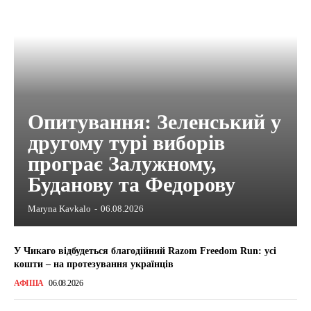
Опитування: Зеленський у
другому турі виборів
програє Залужному,
Буданову та Федорову
Maryna Kavkalo
-
06.08.2026
У Чикаго відбудеться благодійний Razom Freedom Run: усі
кошти – на протезування українців
АФІША
06.08.2026