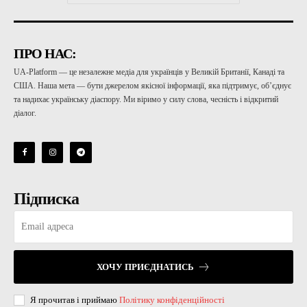
ПРО НАС:
UA-Platform — це незалежне медіа для українців у Великій Британії, Канаді та
США. Наша мета — бути джерелом якісної інформації, яка підтримує, об’єднує
та надихає українську діаспору. Ми віримо у силу слова, чесність і відкритий
діалог.
Підписка
ХОЧУ ПРИЄДНАТИСЬ
Я прочитав і приймаю
Політику конфіденційності