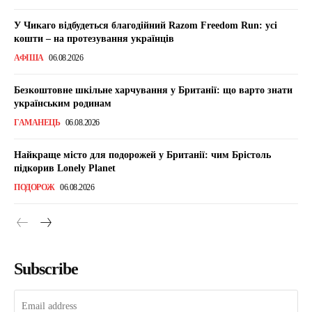
У Чикаго відбудеться благодійний Razom Freedom Run: усі
кошти – на протезування українців
АФІША
06.08.2026
Безкоштовне шкільне харчування у Британії: що варто знати
українським родинам
ГАМАНЕЦЬ
06.08.2026
Найкраще місто для подорожей у Британії: чим Брістоль
підкорив Lonely Planet
ПОДОРОЖ
06.08.2026
Subscribe