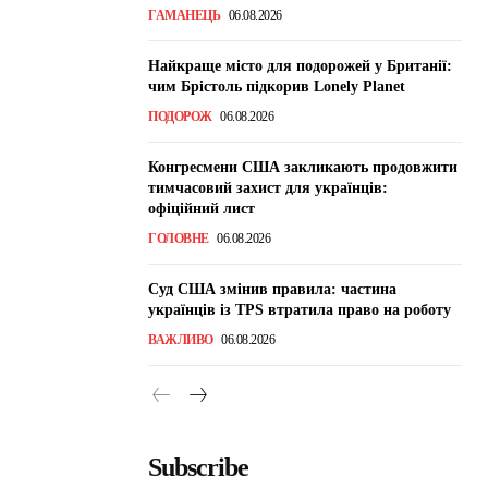
ГАМАНЕЦЬ
06.08.2026
Найкраще місто для подорожей у Британії:
чим Брістоль підкорив Lonely Planet
ПОДОРОЖ
06.08.2026
Конгресмени США закликають продовжити
тимчасовий захист для українців:
офіційний лист
ГОЛОВНЕ
06.08.2026
Суд США змінив правила: частина
українців із TPS втратила право на роботу
ВАЖЛИВО
06.08.2026
Subscribe