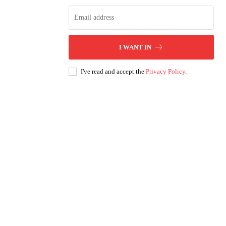
I WANT IN
I've read and accept the
Privacy Policy
.