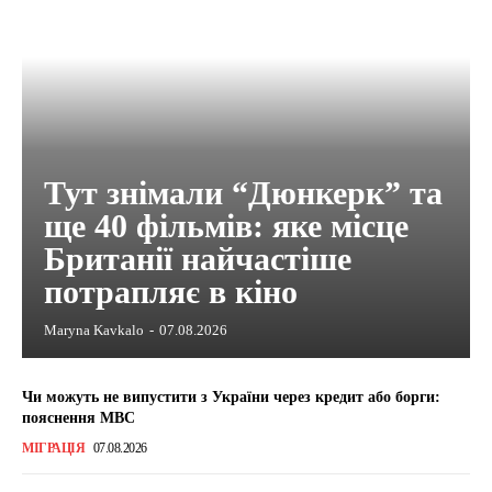
Тут знімали “Дюнкерк” та
ще 40 фільмів: яке місце
Британії найчастіше
потрапляє в кіно
Maryna Kavkalo
-
07.08.2026
Чи можуть не випустити з України через кредит або борги:
пояснення МВС
МІГРАЦІЯ
07.08.2026