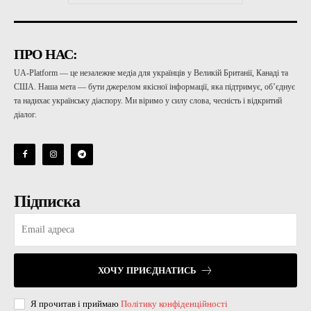
ПРО НАС:
UA-Platform — це незалежне медіа для українців у Великій Британії, Канаді та
США. Наша мета — бути джерелом якісної інформації, яка підтримує, об’єднує
та надихає українську діаспору. Ми віримо у силу слова, чесність і відкритий
діалог.
Підписка
ХОЧУ ПРИЄДНАТИСЬ
Я прочитав і приймаю
Політику конфіденційності