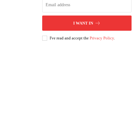
I WANT IN
I've read and accept the
Privacy Policy
.