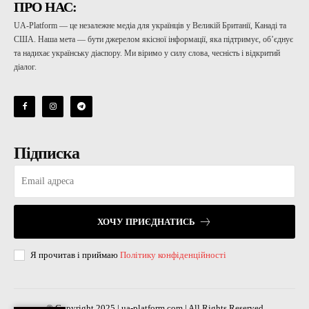
ПРО НАС:
UA-Platform — це незалежне медіа для українців у Великій Британії, Канаді та
США. Наша мета — бути джерелом якісної інформації, яка підтримує, об’єднує
та надихає українську діаспору. Ми віримо у силу слова, чесність і відкритий
діалог.
Підписка
ХОЧУ ПРИЄДНАТИСЬ
Я прочитав і приймаю
Політику конфіденційності
© Copyright 2025 | ua-platform.com | All Rights Reserved