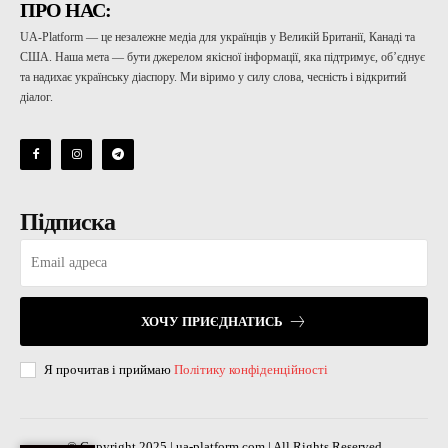
ПРО НАС:
UA-Platform — це незалежне медіа для українців у Великій Британії, Канаді та
США. Наша мета — бути джерелом якісної інформації, яка підтримує, об’єднує
та надихає українську діаспору. Ми віримо у силу слова, чесність і відкритий
діалог.
Підписка
ХОЧУ ПРИЄДНАТИСЬ
Я прочитав і приймаю
Політику конфіденційності
© Copyright 2025 | ua-platform.com | All Rights Reserved