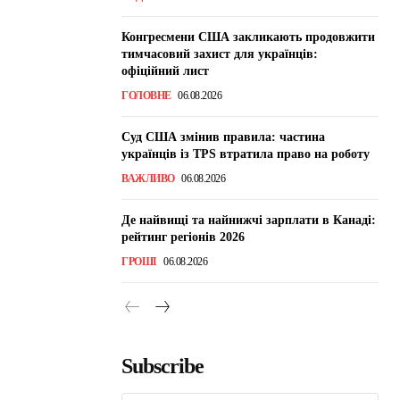
Конгресмени США закликають продовжити
тимчасовий захист для українців:
офіційний лист
ГОЛОВНЕ
06.08.2026
Суд США змінив правила: частина
українців із TPS втратила право на роботу
ВАЖЛИВО
06.08.2026
Де найвищі та найнижчі зарплати в Канаді:
рейтинг регіонів 2026
ГРОШІ
06.08.2026
Subscribe