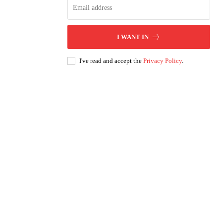
I WANT IN
I've read and accept the
Privacy Policy
.