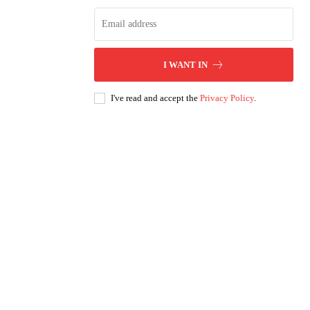
I WANT IN
I've read and accept the
Privacy Policy
.