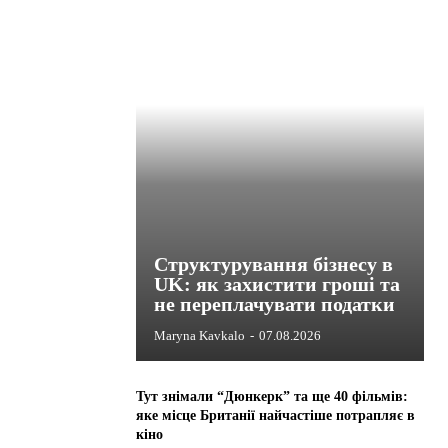
Структурування бізнесу в
UK: як захистити гроші та
не переплачувати податки
Maryna Kavkalo
-
07.08.2026
Тут знімали “Дюнкерк” та ще 40 фільмів:
яке місце Британії найчастіше потрапляє в
кіно