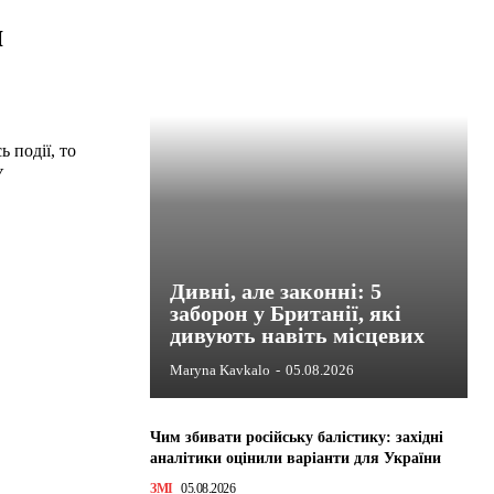
я
 події, то
У
Дивні, але законні: 5
заборон у Британії, які
дивують навіть місцевих
Maryna Kavkalo
-
05.08.2026
Чим збивати російську балістику: західні
аналітики оцінили варіанти для України
ЗМІ
05.08.2026