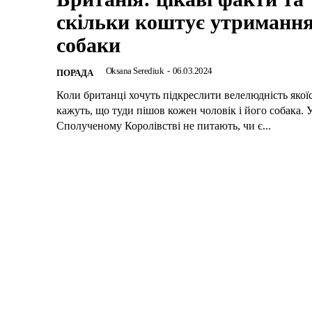
скільки коштує утриманн
собаки
Oksana Serediuk
-
06.03.2024
ПОРАДА
Коли британці хочуть підкреслити велелюдність якоїсь
кажуть, що туди пішов кожен чоловік і його собака. 
Сполученому Королівстві не питають, чи є...