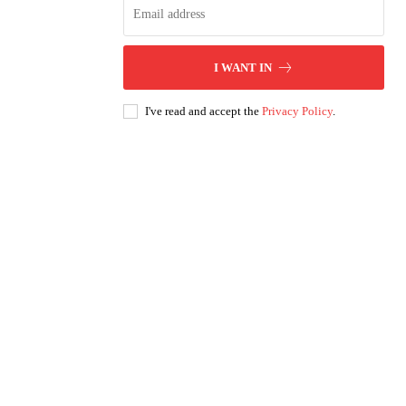
I WANT IN
I've read and accept the
Privacy Policy
.