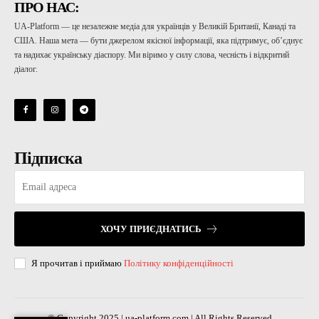
ПРО НАС:
UA-Platform — це незалежне медіа для українців у Великій Британії, Канаді та
США. Наша мета — бути джерелом якісної інформації, яка підтримує, об’єднує
та надихає українську діаспору. Ми віримо у силу слова, чесність і відкритий
діалог.
Підписка
ХОЧУ ПРИЄДНАТИСЬ
Я прочитав і приймаю
Політику конфіденційності
© Copyright 2025 | ua-platform.com | All Rights Reserved