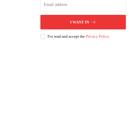
I WANT IN
I've read and accept the
Privacy Policy
.