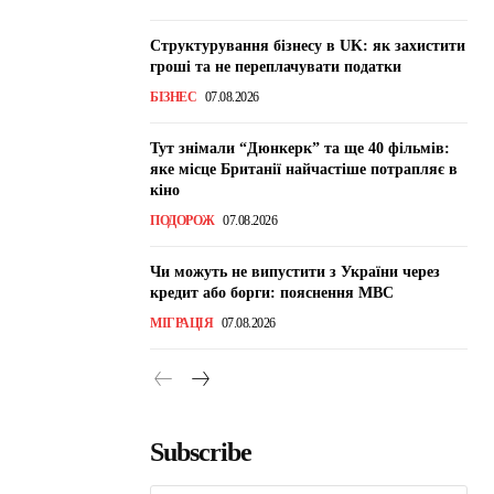
Структурування бізнесу в UK: як захистити
гроші та не переплачувати податки
БІЗНЕС
07.08.2026
Тут знімали “Дюнкерк” та ще 40 фільмів:
яке місце Британії найчастіше потрапляє в
кіно
ПОДОРОЖ
07.08.2026
Чи можуть не випустити з України через
кредит або борги: пояснення МВС
МІГРАЦІЯ
07.08.2026
Subscribe