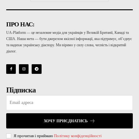
ПРО НАС:
UA-Platform — це незалежне медіа для українців у Великій Британії, Канаді та
США. Наша мета — бути джерелом якісної інформації, яка підтримує, об’єднує
та надихає українську діаспору. Ми віримо у силу слова, чесність і відкритий
діалог.
Підписка
ХОЧУ ПРИЄДНАТИСЬ
Я прочитав і приймаю
Політику конфіденційності