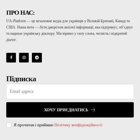
ПРО НАС:
UA-Platform — це незалежне медіа для українців у Великій Британії, Канаді та
США. Наша мета — бути джерелом якісної інформації, яка підтримує, об’єднує
та надихає українську діаспору. Ми віримо у силу слова, чесність і відкритий
діалог.
Підписка
ХОЧУ ПРИЄДНАТИСЬ
Я прочитав і приймаю
Політику конфіденційності