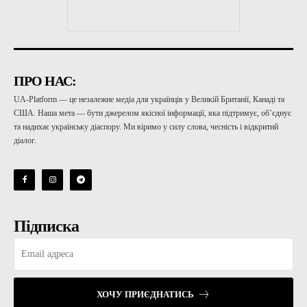
ПРО НАС:
UA-Platform — це незалежне медіа для українців у Великій Британії, Канаді та
США. Наша мета — бути джерелом якісної інформації, яка підтримує, об’єднує
та надихає українську діаспору. Ми віримо у силу слова, чесність і відкритий
діалог.
Підписка
ХОЧУ ПРИЄДНАТИСЬ