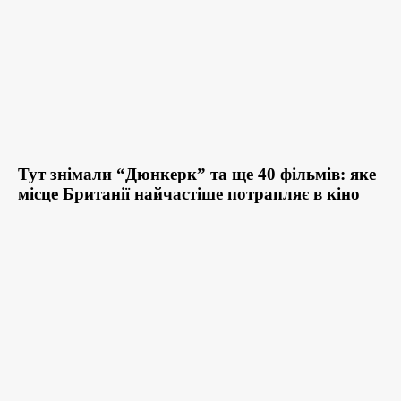
Тут знімали “Дюнкерк” та ще 40 фільмів: яке
місце Британії найчастіше потрапляє в кіно