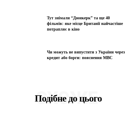
Тут знімали “Дюнкерк” та ще 40
фільмів: яке місце Британії найчастіше
потрапляє в кіно
Чи можуть не випустити з України через
кредит або борги: пояснення МВС
СХОЖЕ
Подібне до цього