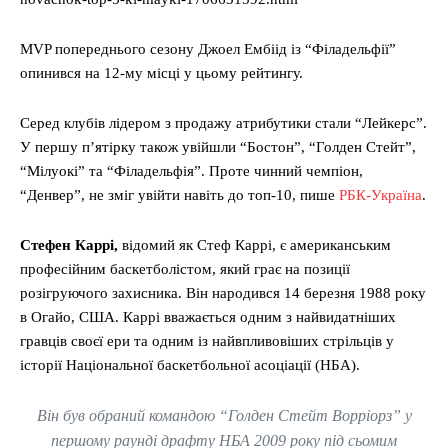
MVP попереднього сезону Джоел Ембіід із “Філадельфії”
опинився на 12-му місці у цьому рейтингу.
Серед клубів лідером з продажу атрибутики стали “Лейкерс”.
У першу п’ятірку також увійшли “Бостон”, “Голден Стейт”,
“Мілуокі” та “Філадельфія”. Проте чинний чемпіон,
“Денвер”, не зміг увійти навіть до топ-10, пише
РБК-Україна
.
Стефен Каррі,
відомий як Стеф Каррі, є американським
професійним баскетболістом, який грає на позиції
розігруючого захисника. Він народився 14 березня 1988 року
в Огайо, США. Каррі вважається одним з найвидатніших
гравців своєї ери та одним із найвпливовіших стрільців у
історії Національної баскетбольної асоціації (НБА).
Він був обраний командою “Голден Стейт Ворріорз” у
першому раунді драфту НБА 2009 року під сьомим