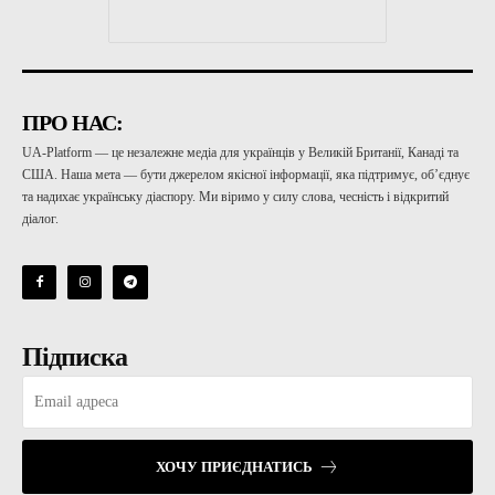
ПРО НАС:
UA-Platform — це незалежне медіа для українців у Великій Британії, Канаді та
США. Наша мета — бути джерелом якісної інформації, яка підтримує, об’єднує
та надихає українську діаспору. Ми віримо у силу слова, чесність і відкритий
діалог.
Підписка
ХОЧУ ПРИЄДНАТИСЬ