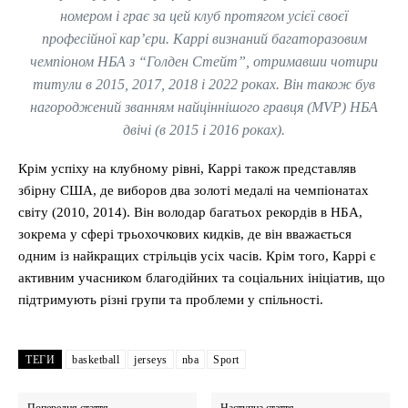
номером і грає за цей клуб протягом усієї своєї
професійної кар’єри. Каррі визнаний багаторазовим
чемпіоном НБА з “Голден Стейт”, отримавши чотири
титули в 2015, 2017, 2018 і 2022 роках. Він також був
нагороджений званням найціннішого гравця (MVP) НБА
двічі (в 2015 і 2016 роках).
Крім успіху на клубному рівні, Каррі також представляв
збірну США, де виборов два золоті медалі на чемпіонатах
світу (2010, 2014). Він володар багатьох рекордів в НБА,
зокрема у сфері трьохочкових кидків, де він вважається
одним із найкращих стрільців усіх часів. Крім того, Каррі є
активним учасником благодійних та соціальних ініціатив, що
підтримують різні групи та проблеми у спільності.
ТЕГИ
basketball
jerseys
nba
Sport