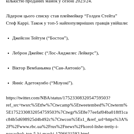
кількістю проданих майок у сезоні 2023/24.
Лідером цього списку став плеймейкер “Голден Стейта”
Стеф Каррі. Також у топ-5 найпопулярніших гравців увійшли:
Джейсон Тейтум (“Бостон”),
Леброн Джеймс (“Лос-Анджелес Лейкерс”),
Віктор Вембаньяма (“Сан-Антоніо”),
Янніс Адетокунбо (“Мілуокі”).
https://twitter.com/NBA/status/1752330832054759503?
ref_src=twsrc%5Etfw%7Ctwcamp%5Etweetembed%7Ctwterm%
5E1752330832054759503%7Ctwgr%5E8e77eefaf04ba018ff1ca
c84b5d698925d4b492c%7Ctwcon%5Es1_&ref_url=https%3A%
2F%2Fwww.rbc.ua%2Frus%2Fnews%2Fkorol-lishe-tretiy-i-
novachok-top-5-ki-mayki-1706631592.html