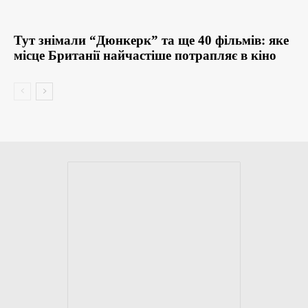
Тут знімали “Дюнкерк” та ще 40 фільмів: яке
місце Британії найчастіше потрапляє в кіно