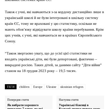
Також є учні, які навчаються з-за кордону дистанційно лише в
українській школі й не були інтегровані в шкільну систему
країн ЄС, тому не враховані у цю статистику, оскільки не
мають обов’язку відвідувати школу країни перебування. Крім
цих учнів, є учні, які навчаються не в країнах Європейського
Союзу.
“Також звертаємо увагу, що до усієї цієї статистики не
входять українські діти, які були депортовані, фактично –
викрадені росією. Таких дітей, за даними сайту “Діти війни”
станом на 18 грудня 2023 року – 19,5 тисяч.
ТЕГИ
children
Europe
Ukraine
ukrainian refugees
Попередня стаття
Наступна стаття
Як вибрати хорошого
Українські біженці в
перукаря: 7 ознак, на які
Калгарі: пошук нового дому