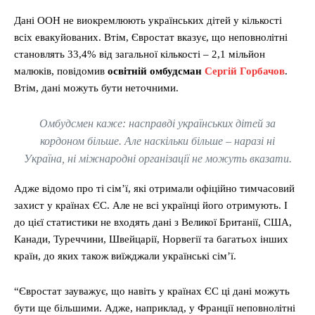
Дані ООН не виокремлюють українських дітей у кількості
всіх евакуйованих. Втім, Євростат вказує, що неповнолітні
становлять 33,4% від загальної кількості – 2,1 мільйон
малюків, повідомив
освітній омбудсман
Сергій Горбачов
.
Втім, дані можуть бути неточними.
Омбудсмен каже: насправді українських дітей за
кордоном більше. Але наскільки більше – наразі ні
Україна, ні міжнародні організації не можуть вказати.
Адже відомо про ті сім’ї, які отримали офіційно тимчасовий
захист у країнах ЄС. Але не всі українці його отримують. І
до цієї статистики не входять дані з Великої Британії, США,
Канади, Туреччини, Швейцарії, Норвегії та багатьох інших
країн, до яких також виїжджали українські сім’ї.
“Євростат зауважує, що навіть у країнах ЄС ці дані можуть
бути ще більшими. Адже, наприклад, у Франції неповнолітні