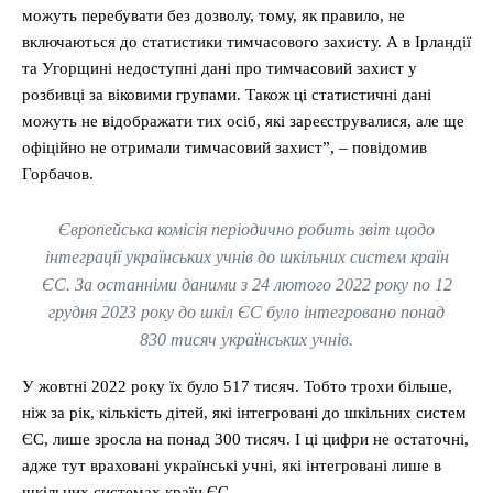
можуть перебувати без дозволу, тому, як правило, не
включаються до статистики тимчасового захисту. А в Ірландії
та Угорщині недоступні дані про тимчасовий захист у
розбивці за віковими групами. Також ці статистичні дані
можуть не відображати тих осіб, які зареєструвалися, але ще
офіційно не отримали тимчасовий захист”, – повідомив
Горбачов.
Європейська комісія періодично робить звіт щодо
інтеграції українських учнів до шкільних систем країн
ЄС. За останніми даними з 24 лютого 2022 року по 12
грудня 2023 року до шкіл ЄС було інтегровано понад
830 тисяч українських учнів.
У жовтні 2022 року їх було 517 тисяч. Тобто трохи більше,
ніж за рік, кількість дітей, які інтегровані до шкільних систем
ЄС, лише зросла на понад 300 тисяч. І ці цифри не остаточні,
адже тут враховані українські учні, які інтегровані лише в
шкільних системах країн ЄС.