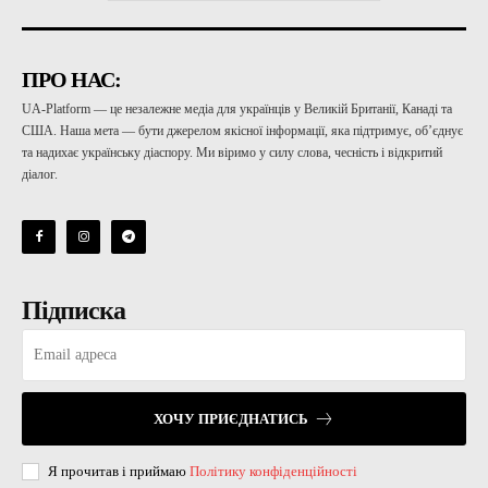
ПРО НАС:
UA-Platform — це незалежне медіа для українців у Великій Британії, Канаді та
США. Наша мета — бути джерелом якісної інформації, яка підтримує, об’єднує
та надихає українську діаспору. Ми віримо у силу слова, чесність і відкритий
діалог.
Підписка
ХОЧУ ПРИЄДНАТИСЬ
Я прочитав і приймаю
Політику конфіденційності