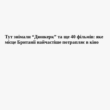
Тут знімали “Дюнкерк” та ще 40 фільмів: яке
місце Британії найчастіше потрапляє в кіно