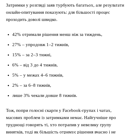
Затримки у розгляді заяв турбують багатьох, але результати
онлайн-опитування показують: для більшості процес
проходить доволі швидко.
42% отримали рішення менш ніж за тиждень,
27% – упродовж 1–2 тижнів,
15% – за 2–3 тижні,
6% – від 3 до 4 тижнів,
5% – у межах 4–6 тижнів,
2% – за 6–8 тижнів,
лише 3% чекали довше 8 тижнів.
Тож, попри голосні скарги у Facebook-групах і чатах,
масових проблем із затримками немає. Найгучніше про
труднощі говорять ті, хто потрапив у невелику групу
винятків, тоді як більшість отримує рішення вчасно і не