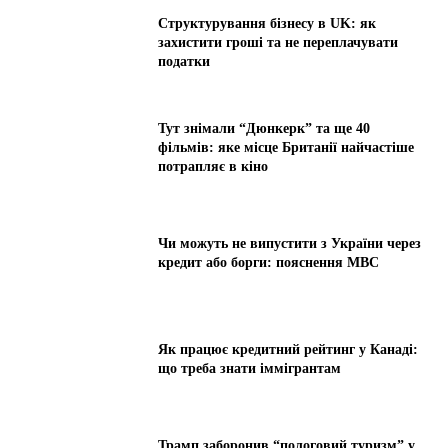
Структурування бізнесу в UK: як
захистити гроші та не переплачувати
податки
Тут знімали “Дюнкерк” та ще 40
фільмів: яке місце Британії найчастіше
потрапляє в кіно
Чи можуть не випустити з України через
кредит або борги: пояснення МВС
Як працює кредитний рейтинг у Канаді:
що треба знати іммігрантам
Трамп заборонив “пологовий туризм” у