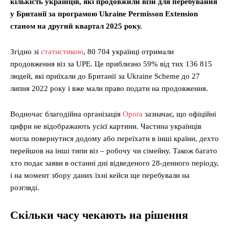
кількість українців, які продовжили візи для перебування
у Британії за програмою Ukraine Permisson Extension
станом на другий квартал 2025 року.
Згідно зі
статистикою
, 80 704 українці отримали
продовження віз за UPE. Це приблизно 59% від тих 136 815
людей, які приїхали до Британії за Ukraine Scheme до 27
липня 2022 року і вже мали право подати на продовження.
Водночас благодійна організація
Opora
зазначає, що офіційні
цифри не відображають усієї картини. Частина українців
могла повернутися додому або переїхати в інші країни, дехто
перейшов на інші типи віз – робочу чи сімейну. Також багато
хто подає заяви в останні дні відведеного 28-денного періоду,
і на момент збору даних їхні кейси ще перебували на
розгляді.
Скільки часу чекають на рішення