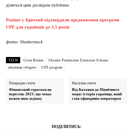
ділиться цим досвідом публічно.
Раніше у Британії підтвердили продовження програми
UPE для українців до 3,5 років
фото: Shutterstock
ТЕГИ
Great Britain
Ukraine Permission Extension Scheme
ukrainian refugees
UPE program
Попередня стаття
Наступна стаття
Фінансовий гороскоп на
Від Каховки до Північного
вересень 2025: що чекає
моря: історія українця, який
кожен знак зодіаку
став офшорним оператором
ПОДІЛИТИСЬ: