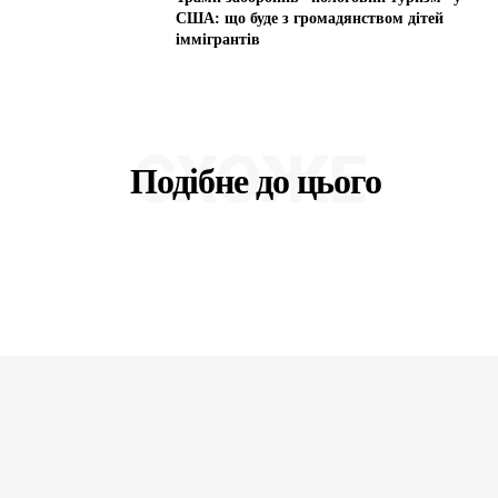
США: що буде з громадянством дітей
іммігрантів
СХОЖЕ
Подібне до цього