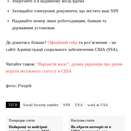
Зберігайте її в надійному місці вдома
Захищайте електронні документи, що містять ваш SSN
Надавайте номер лише роботодавцям, банкам та
державним установам
Де дізнатись більше?
Офіційний гайд
та роз’яснення – на
сайті Адміністрації соціального забезпечення США (SSA).
Читайте також:
“Варіантів мало”: думки українців про ризик
втрати легального статусу в США
фото:
Freepik
ТЕГИ
Social Security number
SSN
USA
work in USA
Попередня стаття
Наступна стаття
Найкращі та найгірші
Як обрати автокрісло в