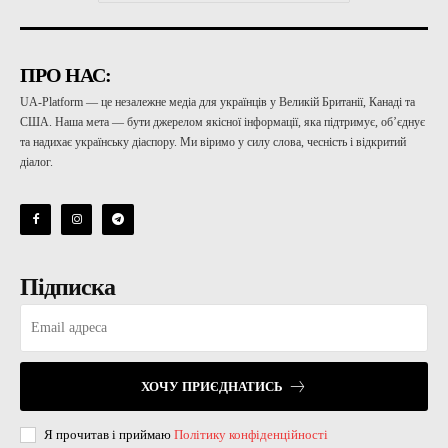
ПРО НАС:
UA-Platform — це незалежне медіа для українців у Великій Британії, Канаді та
США. Наша мета — бути джерелом якісної інформації, яка підтримує, об’єднує
та надихає українську діаспору. Ми віримо у силу слова, чесність і відкритий
діалог.
Підписка
ХОЧУ ПРИЄДНАТИСЬ
Я прочитав і приймаю
Політику конфіденційності