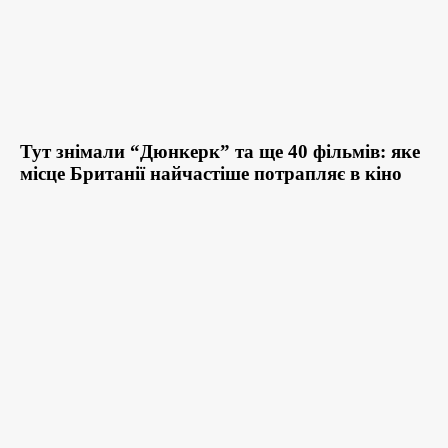
Тут знімали “Дюнкерк” та ще 40 фільмів: яке
місце Британії найчастіше потрапляє в кіно