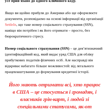
усе прив’язано до одного ключового коду.
Якщо ви щойно прибули до Америки або ще оформлюєте
документи, розповідаємо на основі інформації від організації
SettleIn
, що таке номер соціального страхування (SSN),
навіщо він потрібен і як його отримати – просто, без
бюрократичного стресу.
Н
омер соціального страхування (SSN)
– це дев’ятизначний
ідентифікаційний код, який видає уряд США для обліку
прибуткових податків фізичних осіб. Але насправді він
відкриває набагато більше можливостей: від легального
працевлаштування до формування кредитної історії.
Його мають отримати всі, хто працює
в США – це стосується і громадян, і
власників грін-карт, і людей зі
спеціальними статусами, як-от