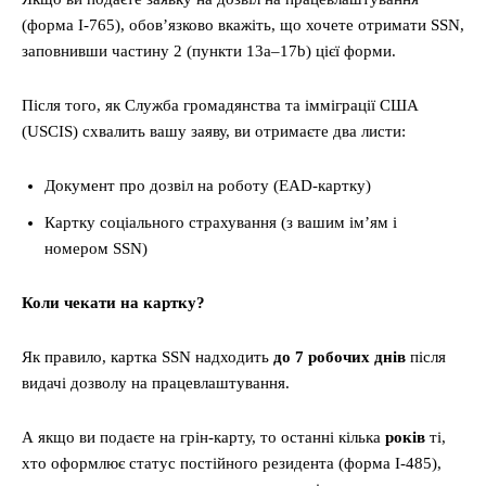
(форма I-765), обов’язково вкажіть, що хочете отримати SSN,
заповнивши частину 2 (пункти 13a–17b) цієї форми.
Після того, як Служба громадянства та імміграції США
(USCIS) схвалить вашу заяву, ви отримаєте два листи:
Документ про дозвіл на роботу (EAD-картку)
Картку соціального страхування (з вашим ім’ям і
номером SSN)
Коли чекати на картку?
Як правило, картка SSN надходить
до 7 робочих днів
після
видачі дозволу на працевлаштування.
А якщо ви подаєте на грін-карту, то останні кілька
років
ті,
хто оформлює статус постійного резидента (форма I-485),