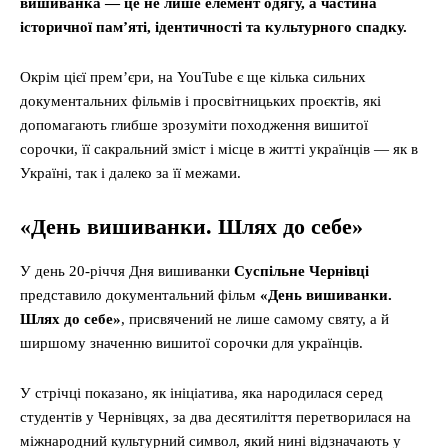
вишиванка — це не лише елемент одягу, а частина
історичної пам’яті, ідентичності та культурного спадку.
Окрім цієї прем’єри, на YouTube є ще кілька сильних
документальних фільмів і просвітницьких проєктів, які
допомагають глибше зрозуміти походження вишитої
сорочки, її сакральний зміст і місце в житті українців — як в
Україні, так і далеко за її межами.
«День вишиванки. Шлях до себе»
У день 20-річчя Дня вишиванки
Суспільне Чернівці
представило документальний фільм
«День вишиванки.
Шлях до себе»
, присвячений не лише самому святу, а й
ширшому значенню вишитої сорочки для українців.
У стрічці показано, як ініціатива, яка народилася серед
студентів у Чернівцях, за два десятиліття перетворилася на
міжнародний культурний символ, який нині відзначають у