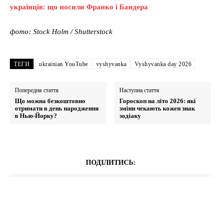
українців: що носили Франко і Бандера
фото: Stock Holm / Shutterstock
ТЕГИ
ukrainian YouTube
vyshyvanka
Vyshyvanka day 2026
Попередня стаття
Наступна стаття
Що можна безкоштовно
Гороскоп на літо 2026: які
отримати в день народження
зміни чекають кожен знак
в Нью-Йорку?
зодіаку
ПОДІЛИТИСЬ: