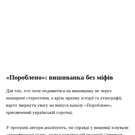
«Пороблено»: вишиванка без міфів
Для тих, хто хоче подивитися на вишиванку не через
поширені стереотипи, а крізь призму історії та етнографії,
варто звернути увагу на випуск каналу «Пороблено»,
присвячений українській сорочці.
У програмі автори аналізують, чи справді у вишивці існували
«зашифровані коди», коли в українській традиції з’явилося